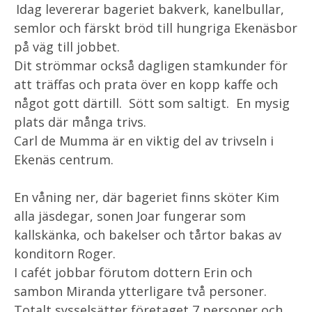
Idag levererar bageriet bakverk, kanelbullar,
semlor och färskt bröd till hungriga Ekenäsbor
på väg till jobbet.
Dit strömmar också dagligen stamkunder för
att träffas och prata över en kopp kaffe och
något gott därtill. Sött som saltigt. En mysig
plats där många trivs.
Carl de Mumma är en viktig del av trivseln i
Ekenäs centrum.
En våning ner, där bageriet finns sköter Kim
alla jäsdegar, sonen Joar fungerar som
kallskänka, och bakelser och tårtor bakas av
konditorn Roger.
I cafét jobbar förutom dottern Erin och
sambon Miranda ytterligare två personer.
Totalt sysselsätter företaget 7 personer och