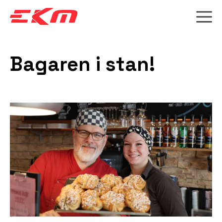
Hoppa
till
innehåll
M
Bagaren i stan!