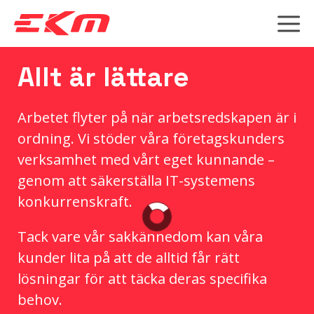
Hoppa
till
innehåll
M
Allt är lättare
STÖDET FÖR
Arbetet flyter på när arbetsredskapen är i
WINDOWS 10 HAR
ordning. Vi stöder våra företagskunders
verksamhet med vårt eget kunnande –
TAGIT SLUT
genom att säkerställa IT-systemens
konkurrenskraft.
Efter den 14.10 får Windows 10 inte
längre säkerhetsuppdateringar,
Tack vare vår sakkännedom kan våra
buggfixar eller teknisk support, vilket kan
kunder lita på att de alltid får rätt
göra ditt system sårbart för cyberhot.
lösningar för att täcka deras specifika
behov.