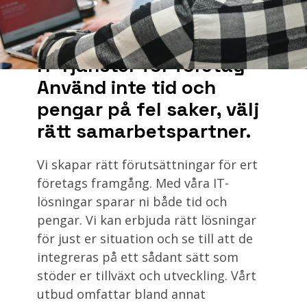
kan
uppdateras
till
Windows
IT-Tjänster för företag –
11
Använd inte tid och
pengar på fel saker, välj
rätt samarbetspartner.
Vi skapar rätt förutsättningar för ert
företags framgång. Med våra IT-
lösningar sparar ni både tid och
pengar. Vi kan erbjuda rätt lösningar
för just er situation och se till att de
integreras på ett sådant sätt som
stöder er tillväxt och utveckling. Vårt
utbud omfattar bland annat