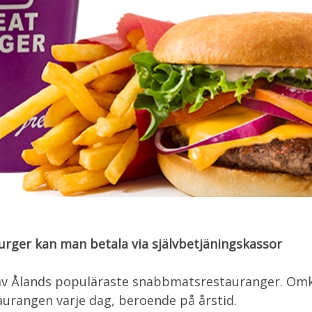
urger kan man betala via självbetjäningskassor
av Ålands populäraste snabbmatsrestauranger. Omk
aurangen varje dag, beroende på årstid.