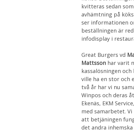
kvitteras sedan som
avhämtning på köks
ser informationen o
beställningen är re
infodisplay i restau
Great Burgers vd
Ma
Mattsson
har varit 
kassalösningen och l
ville ha en stor och 
två år har vi nu sa
Winpos och deras åte
Ekenäs, EKM Service,
med samarbetet. Vi
att betjäningen fun
det andra inhemska 