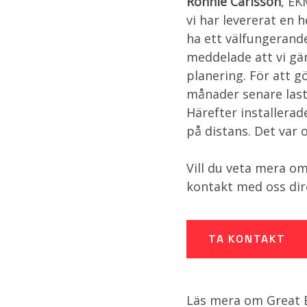
Ronnie Carlsson
, EK
vi har levererat en h
ha ett välfungerande
meddelade att vi gä
planering. För att g
månader senare last
Härefter installerad
på distans. Det var
Vill du veta mera om
kontakt med oss dir
TA KONTAKT
Läs mera om Great 