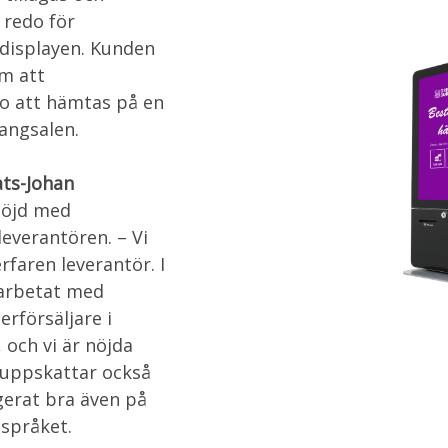
 redo för
displayen. Kunden
m att
do att hämtas på en
rangsalen.
ts-Johan
nöjd med
everantören. – Vi
erfaren leverantör. I
marbetat med
rförsäljare i
 och vi är nöjda
 uppskattar också
gerat bra även på
språket.