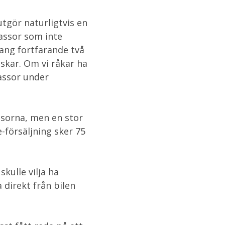
utgör naturligtvis en
kassor som inte
rang fortfarande två
skar. Om vi råkar ha
kassor under
assorna, men en stor
e-försäljning sker 75
kulle vilja ha
 direkt från bilen