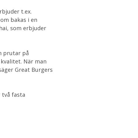
bjuder t.ex.
som bakas i en
hai, som erbjuder
n prutar på
 kvalitet. När man
 säger Great Burgers
 två fasta