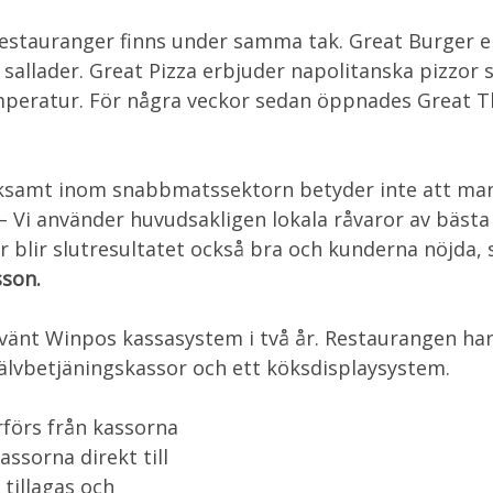
restauranger finns under samma tak. Great Burger er
sallader. Great Pizza erbjuder napolitanska pizzor 
mperatur. För några veckor sedan öppnades Great T
rksamt inom snabbmatssektorn betyder inte att ma
 – Vi använder huvudsakligen lokala råvaror av bästa
r blir slutresultatet också bra och kunderna nöjda,
son.
vänt Winpos kassasystem i två år. Restaurangen har
jälvbetjäningskassor och ett köksdisplaysystem.
rförs från kassorna
assorna direkt till
 tillagas och