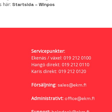
s här:
Startsida – Winpos
Servicepunkter:
Ekenäs / växel: 019 212 0100
Hangö direkt: 019 212 0110
Karis direkt: 019 212 0120
Försäljning:
sales@ekm.fi
Administrativt:
office@ekm.fi
Support:
helpdesk@ekm.fi