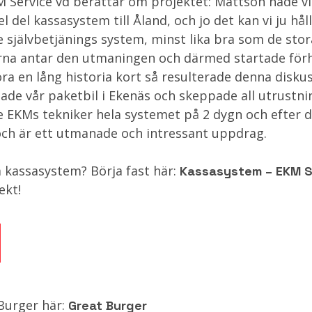
M Service vd berättar om projektet: Mattson hade vi
el del kassasystem till Åland, och jo det kan vi ju hå
 självbetjänings system, minst lika bra som de stor
rna antar den utmaningen och därmed startade för
öra en lång historia kort så resulterade denna diskus
ade vår paketbil i Ekenäs och skeppade all utrustni
e EKMs tekniker hela systemet på 2 dygn och efter d
 och är ett utmanade och intressant uppdrag.
 kassasystem? Börja fast här:
Kassasystem – EKM S
ekt!
Burger här:
Great Burger