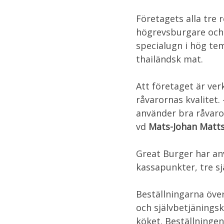
Företagets alla tre 
högrevsburgare och 
specialugn i hög te
thailändsk mat.
Att företaget är ve
råvarornas kvalitet.
använder bra råvaro
vd
Mats-Johan Matts
Great Burger har an
kassapunkter, tre s
Beställningarna öve
och självbetjäningsk
köket. Beställningen