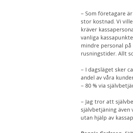
– Som företagare är 
stor kostnad. Vi vil
kräver kassapersonal
vanliga kassapunkte
mindre personal på p
rusningstider. Allt 
– I dagsläget sker c
andel av våra kunder 
– 80 % via självbetj
– Jag tror att själv
självbetjäning även 
utan hjälp av kassa