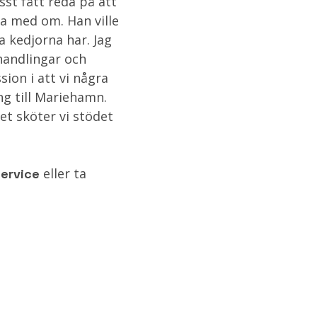
sst fått reda på att
lla med om. Han ville
a kedjorna har. Jag
handlingar och
sion i att vi några
ng till Mariehamn.
et sköter vi stödet
eller ta
ervice