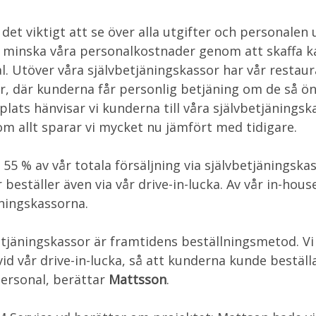
det viktigt att se över alla utgifter och personalen 
le minska våra personalkostnader genom att skaffa 
. Utöver våra självbetjäningskassor har vår restau
r, där kunderna får personlig betjäning om de så ön
lats hänvisar vi kunderna till våra självbetjänings
som allt sparar vi mycket nu jämfört med tidigare.
a 55 % av vår totala försäljning via självbetjäningsk
beställer även via vår drive-in-lucka. Av vår in-hous
äningskassorna.
betjäningskassor är framtidens beställningsmetod. Vi s
vid vår drive-in-lucka, så att kunderna kunde beställa
personal, berättar
Mattsson
.